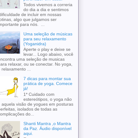
Todos vivemos a correria
do dia a dia e sentimos
ificuldade de incluir em nossas
otinas, algo que julgamos ser
mportante para nós. ...
Uma seleção de músicas
para seu relaxamento
(Yoganidra)
Aperte o play e deixe se
levar... Logo abaixo, você
ncontra uma seleção de musicas
ara relaxar, ou se conectar. No yoga,
 relaxamento ...
7 dicas para montar sua
prática de yoga. Comece
já!
1* Cuidado com
estereótipos, o yoga não
 aquela visão de yogues em posturas
erfeitas, isolados de todas as
omplicações do...
Shanti Mantra ,o Mantra
da Paz. Áudio disponível
aqui.