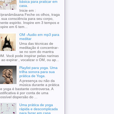
básica para praticar em
casa.
Inicie em :
/pranâmâsana Feche os olhos, traga
 sua consciência para seu corpo,
ente espirito. Inspire em 3 tempos e
xpire em 6 tem...
OM -Audio em mp3 para
meditar
Uma das técnicas de
meditação é concentrar-
se no som do mantra
M. Você pode inspirar pelas narinas
 ao expirar , vocalizar o OM, ou ap...
Playlist para yoga. Uma
trilha sonora para sua
prática de Yoga.
A presença ou não da
música durante a prática
e yoga é bastante controversa. A
ustificativa é por conta de uma
ossível dispersão do ...
Uma prática de yoga
rápida e descomplicada
para fazer em casa.