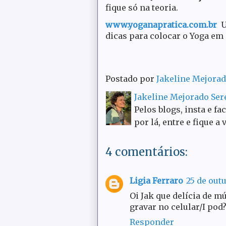
fique só na teoria.
www.yoganapratica.com.br
U
dicas para colocar o Yoga em 
Postado por
Jakeline Mejora
Jakeline Mejorado Se
Pelos blogs, insta e fa
por lá, entre e fique a 
4 comentários:
Ligia Ferraro
25 de outu
Oi Jak que delícia de m
gravar no celular/I pod
Responder