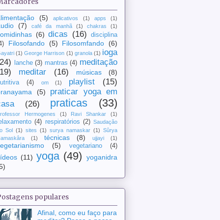
Marcadores
limentação
(5)
aplicativos
(1)
apps
(1)
udio
(7)
café da manhã
(1)
chakras
(1)
dicas
(16)
comidinhas
(6)
disciplina
Filosofando
(5)
Filosomfando
(6)
4)
ioga
ayatri
(1)
George Harrison
(1)
granola
(1)
(24)
meditação
lanche
(3)
mantras
(4)
(19)
meditar
(16)
músicas
(8)
playlist
(15)
utritiva
(4)
om
(1)
praticar yoga em
pranayama
(5)
praticas
(33)
casa
(26)
rofessor Hermogenes
(1)
Ravi Shankar
(1)
elaxamento
(4)
respiratórios
(2)
Saudação
o Sol
(1)
sites
(1)
surya namaskar
(1)
Sûrya
técnicas
(8)
amaskâra
(1)
ujjayi
(1)
egetarianismo
(5)
vegetariano
(4)
yoga
(49)
ídeos
(11)
yoganidra
5)
Postagens populares
Afinal, como eu faço para