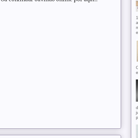
1
a
m
e
O
e
d
j
p