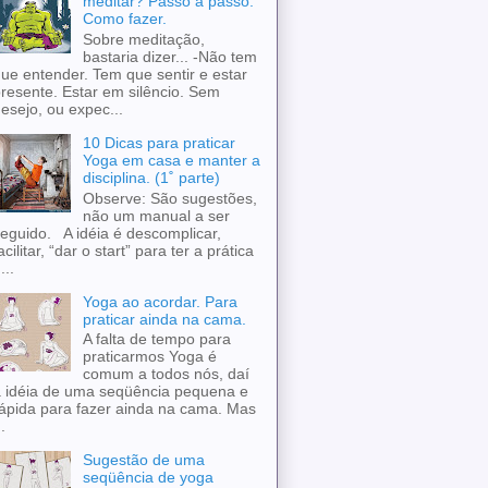
meditar? Passo a passo.
Como fazer.
Sobre meditação,
bastaria dizer... -Não tem
ue entender. Tem que sentir e estar
resente. Estar em silêncio. Sem
esejo, ou expec...
10 Dicas para praticar
Yoga em casa e manter a
disciplina. (1˚ parte)
Observe: São sugestões,
não um manual a ser
eguido. A idéia é descomplicar,
acilitar, “dar o start” para ter a prática
...
Yoga ao acordar. Para
praticar ainda na cama.
A falta de tempo para
praticarmos Yoga é
comum a todos nós, daí
 idéia de uma seqüência pequena e
ápida para fazer ainda na cama. Mas
..
Sugestão de uma
seqüência de yoga