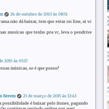
em
26 de outubro de 2013 às 08:51
q
p
rama não dá baixar, tem que estar on line, ai vc
d
mas musicas que tenho pra vc, leva o pendrive
s
f
d
e 2015 às 05:17
essas músicas, se é que posso?
a
r
.
do Serem
23 de março de 2015 às 12:43
a possibilidade é baixar pelo itunes, pagando
Ou continuar ouvindo online por aqui...