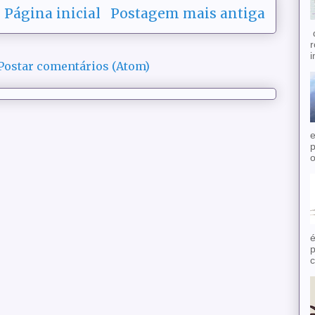
Página inicial
Postagem mais antiga
d
r
i
Postar comentários (Atom)
e
p
o
é
p
c