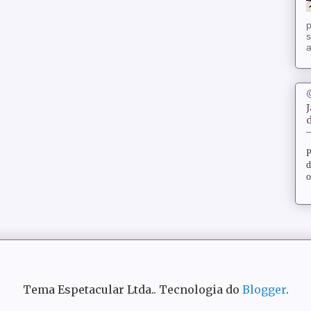
p
s
a
d
P
d
o
Tema Espetacular Ltda.. Tecnologia do
Blogger
.