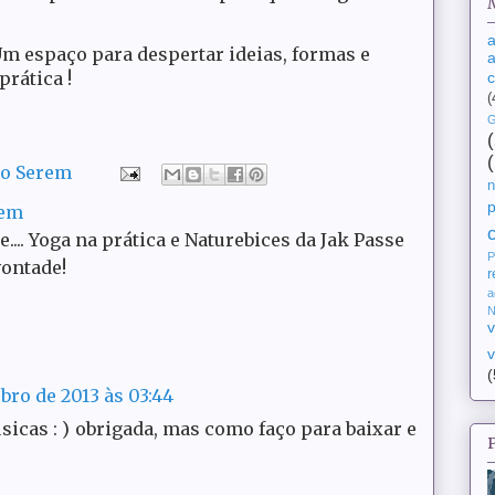
a
m espaço para despertar ideias, formas e
a
prática !
(
G
do Serem
n
rem
ce.... Yoga na prática e Naturebices da Jak Passe
P
vontade!
r
a
N
v
v
(
bro de 2013 às 03:44
úsicas : ) obrigada, mas como faço para baixar e
?