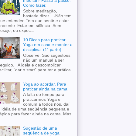
meditar? Passo a passo.
Como fazer.
Sobre meditação,
bastaria dizer... -Não tem
ue entender. Tem que sentir e estar
resente. Estar em silêncio. Sem
esejo, ou expec...
10 Dicas para praticar
Yoga em casa e manter a
disciplina. (1˚ parte)
Observe: São sugestões,
não um manual a ser
eguido. A idéia é descomplicar,
acilitar, “dar o start” para ter a prática
...
Yoga ao acordar. Para
praticar ainda na cama.
A falta de tempo para
praticarmos Yoga é
comum a todos nós, daí
 idéia de uma seqüência pequena e
ápida para fazer ainda na cama. Mas
..
Sugestão de uma
seqüência de yoga