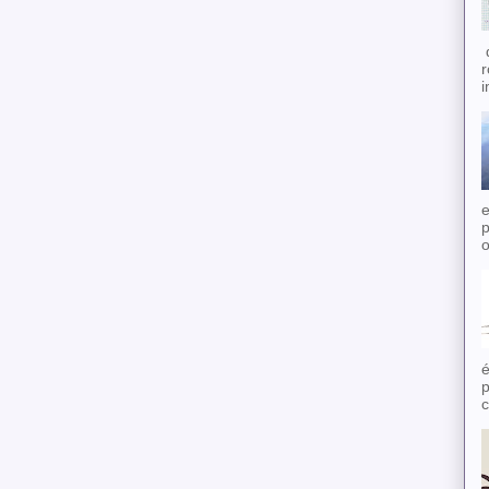
d
r
i
e
p
o
é
p
c