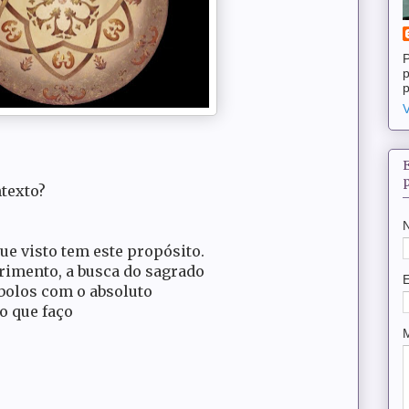
P
p
p
V
texto?
ue visto tem este propósito.
rimento, a busca do sagrado
bolos com o absoluto
o que faço