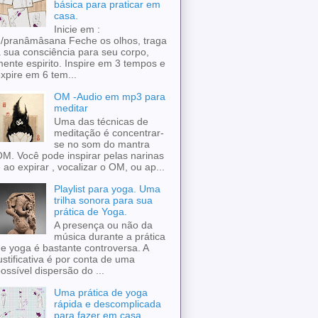
básica para praticar em
casa.
Inicie em :
/pranâmâsana Feche os olhos, traga
 sua consciência para seu corpo,
ente espirito. Inspire em 3 tempos e
xpire em 6 tem...
OM -Audio em mp3 para
meditar
Uma das técnicas de
meditação é concentrar-
se no som do mantra
M. Você pode inspirar pelas narinas
 ao expirar , vocalizar o OM, ou ap...
Playlist para yoga. Uma
trilha sonora para sua
prática de Yoga.
A presença ou não da
música durante a prática
e yoga é bastante controversa. A
ustificativa é por conta de uma
ossível dispersão do ...
Uma prática de yoga
rápida e descomplicada
para fazer em casa.