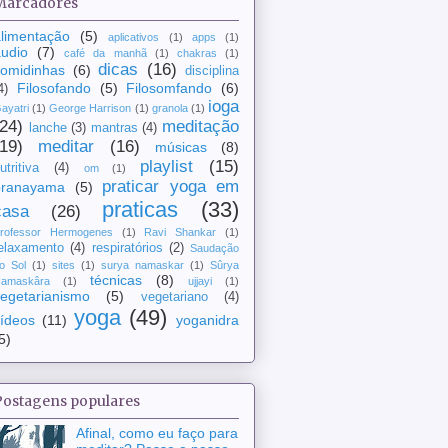
Marcadores
limentação
(5)
aplicativos
(1)
apps
(1)
udio
(7)
café da manhã
(1)
chakras
(1)
dicas
(16)
comidinhas
(6)
disciplina
Filosofando
(5)
Filosomfando
(6)
4)
ioga
ayatri
(1)
George Harrison
(1)
granola
(1)
(24)
meditação
lanche
(3)
mantras
(4)
(19)
meditar
(16)
músicas
(8)
playlist
(15)
utritiva
(4)
om
(1)
praticar yoga em
pranayama
(5)
praticas
(33)
casa
(26)
rofessor Hermogenes
(1)
Ravi Shankar
(1)
elaxamento
(4)
respiratórios
(2)
Saudação
o Sol
(1)
sites
(1)
surya namaskar
(1)
Sûrya
técnicas
(8)
amaskâra
(1)
ujjayi
(1)
egetarianismo
(5)
vegetariano
(4)
yoga
(49)
ídeos
(11)
yoganidra
5)
Postagens populares
Afinal, como eu faço para