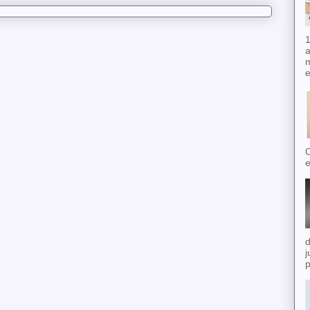
1
a
m
e
O
e
d
j
p