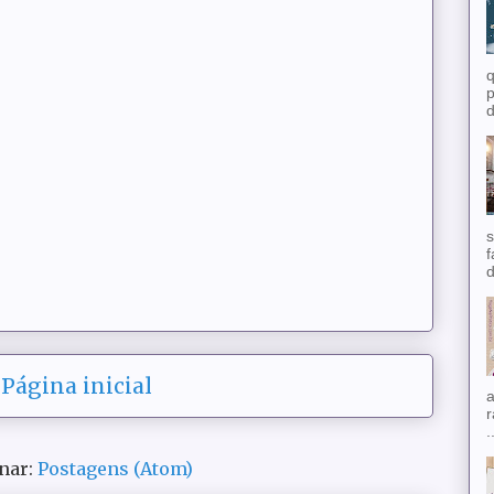
q
p
d
s
f
d
Página inicial
a
r
.
nar:
Postagens (Atom)