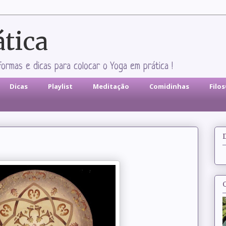
ática
formas e dicas para colocar o Yoga em prática !
Dicas
Playlist
Meditação
Comidinhas
Filo