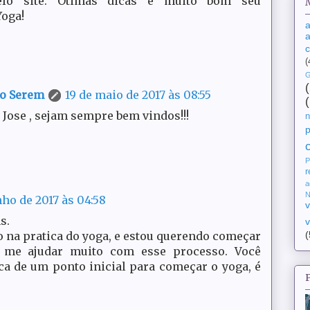
pelo site. Ótimas dicas e muito bom seu
Yoga!
a
a
(
G
do Serem
19 de maio de 2017 às 08:55
 Jose , sejam sempre bem vindos!!!
n
P
r
a
N
nho de 2017 às 04:58
v
s.
v
(
o na pratica do yoga, e estou querendo começar
i me ajudar muito com esse processo. Você
a de um ponto inicial para começar o yoga, é