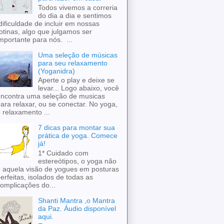
Todos vivemos a correria
do dia a dia e sentimos
ificuldade de incluir em nossas
otinas, algo que julgamos ser
mportante para nós. ...
Uma seleção de músicas
para seu relaxamento
(Yoganidra)
Aperte o play e deixe se
levar... Logo abaixo, você
ncontra uma seleção de musicas
ara relaxar, ou se conectar. No yoga,
 relaxamento ...
7 dicas para montar sua
prática de yoga. Comece
já!
1* Cuidado com
estereótipos, o yoga não
 aquela visão de yogues em posturas
erfeitas, isolados de todas as
omplicações do...
Shanti Mantra ,o Mantra
da Paz. Áudio disponível
aqui.