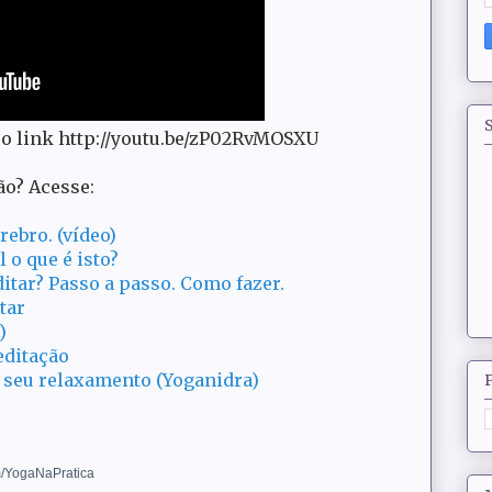
S
e o link http://youtu.be/zP02RvMOSXU
ão? Acesse:
ebro. (vídeo)
 o que é isto?
itar? Passo a passo. Como fazer.
tar
)
editação
 seu relaxamento (Yoganidra)
m/YogaNaPratica