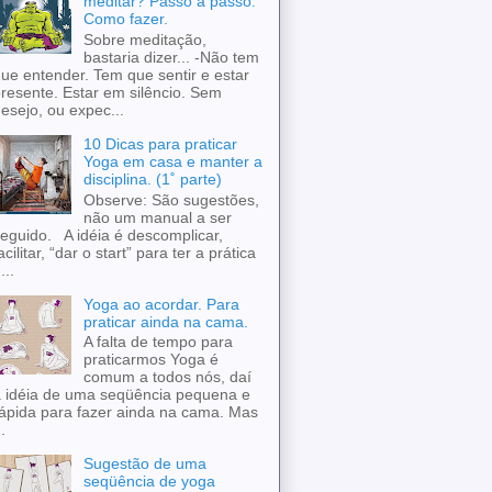
meditar? Passo a passo.
Como fazer.
Sobre meditação,
bastaria dizer... -Não tem
ue entender. Tem que sentir e estar
resente. Estar em silêncio. Sem
esejo, ou expec...
10 Dicas para praticar
Yoga em casa e manter a
disciplina. (1˚ parte)
Observe: São sugestões,
não um manual a ser
eguido. A idéia é descomplicar,
acilitar, “dar o start” para ter a prática
...
Yoga ao acordar. Para
praticar ainda na cama.
A falta de tempo para
praticarmos Yoga é
comum a todos nós, daí
 idéia de uma seqüência pequena e
ápida para fazer ainda na cama. Mas
..
Sugestão de uma
seqüência de yoga