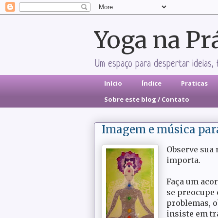
Yoga na Pr
Um espaço para despertar ideias, 
Início
Índice
Praticas
Sobre este blog / Contato
Imagem e música para 
Observe sua r
importa.
Faça um acor
se preocupe 
problemas, o
insiste em tr