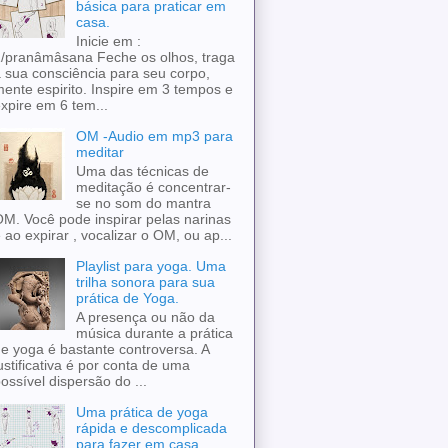
básica para praticar em
casa.
Inicie em :
/pranâmâsana Feche os olhos, traga
 sua consciência para seu corpo,
ente espirito. Inspire em 3 tempos e
xpire em 6 tem...
OM -Audio em mp3 para
meditar
Uma das técnicas de
meditação é concentrar-
se no som do mantra
M. Você pode inspirar pelas narinas
 ao expirar , vocalizar o OM, ou ap...
Playlist para yoga. Uma
trilha sonora para sua
prática de Yoga.
A presença ou não da
música durante a prática
e yoga é bastante controversa. A
ustificativa é por conta de uma
ossível dispersão do ...
Uma prática de yoga
rápida e descomplicada
para fazer em casa.