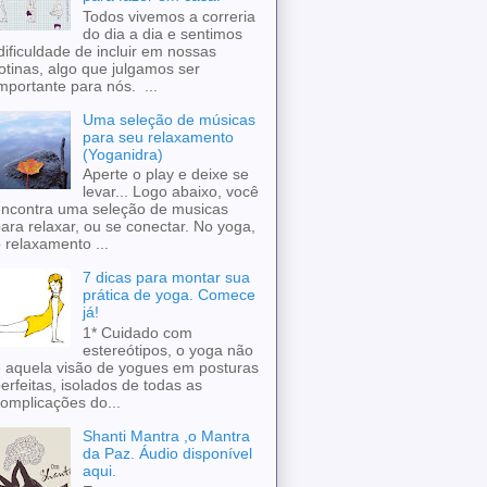
Todos vivemos a correria
do dia a dia e sentimos
ificuldade de incluir em nossas
otinas, algo que julgamos ser
mportante para nós. ...
Uma seleção de músicas
para seu relaxamento
(Yoganidra)
Aperte o play e deixe se
levar... Logo abaixo, você
ncontra uma seleção de musicas
ara relaxar, ou se conectar. No yoga,
 relaxamento ...
7 dicas para montar sua
prática de yoga. Comece
já!
1* Cuidado com
estereótipos, o yoga não
 aquela visão de yogues em posturas
erfeitas, isolados de todas as
omplicações do...
Shanti Mantra ,o Mantra
da Paz. Áudio disponível
aqui.