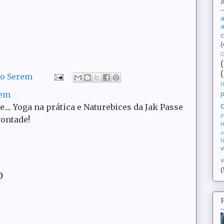
a
a
(
G
do Serem
n
rem
ce.... Yoga na prática e Naturebices da Jak Passe
P
vontade!
r
a
N
v
v
(
o