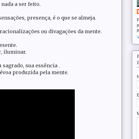
nada a ser feito.
sensações, presença, é o que se almeja.
P
p
p
racionalizações ou divagações da mente.
V
esente.
, iluminar.
u sagrado, sua essência .
 névoa produzida pela mente.