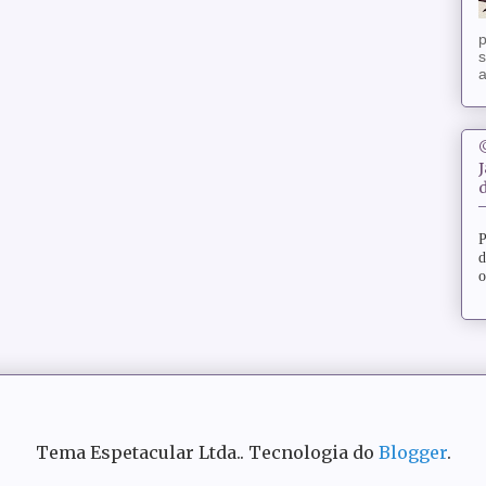
p
s
a
d
P
d
o
Tema Espetacular Ltda.. Tecnologia do
Blogger
.