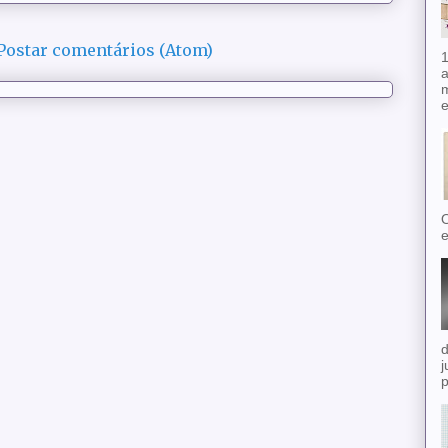
Postar comentários (Atom)
1
a
m
e
O
e
d
j
p