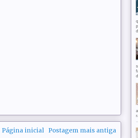
q
p
d
s
f
d
a
r
.
Página inicial
Postagem mais antiga