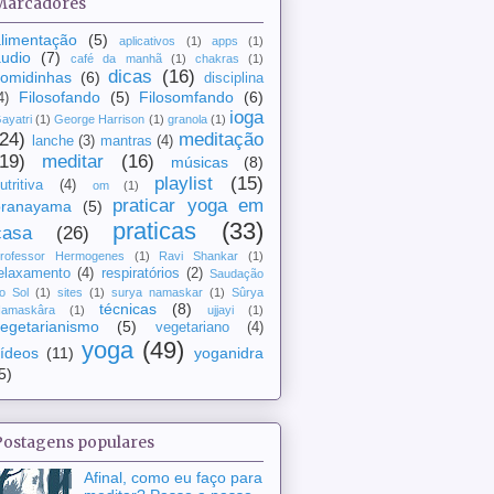
Marcadores
limentação
(5)
aplicativos
(1)
apps
(1)
udio
(7)
café da manhã
(1)
chakras
(1)
dicas
(16)
comidinhas
(6)
disciplina
Filosofando
(5)
Filosomfando
(6)
4)
ioga
ayatri
(1)
George Harrison
(1)
granola
(1)
(24)
meditação
lanche
(3)
mantras
(4)
(19)
meditar
(16)
músicas
(8)
playlist
(15)
utritiva
(4)
om
(1)
praticar yoga em
pranayama
(5)
praticas
(33)
casa
(26)
rofessor Hermogenes
(1)
Ravi Shankar
(1)
elaxamento
(4)
respiratórios
(2)
Saudação
o Sol
(1)
sites
(1)
surya namaskar
(1)
Sûrya
técnicas
(8)
amaskâra
(1)
ujjayi
(1)
egetarianismo
(5)
vegetariano
(4)
yoga
(49)
ídeos
(11)
yoganidra
5)
Postagens populares
Afinal, como eu faço para