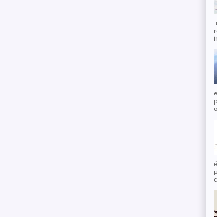
d
r
i
e
p
o
é
p
c