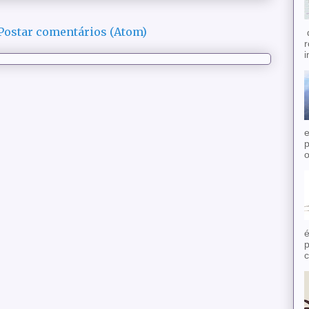
Postar comentários (Atom)
d
r
i
e
p
o
é
p
c