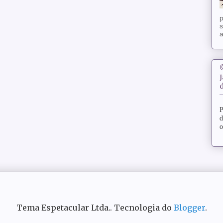
p
s
a
d
P
d
o
Tema Espetacular Ltda.. Tecnologia do
Blogger
.