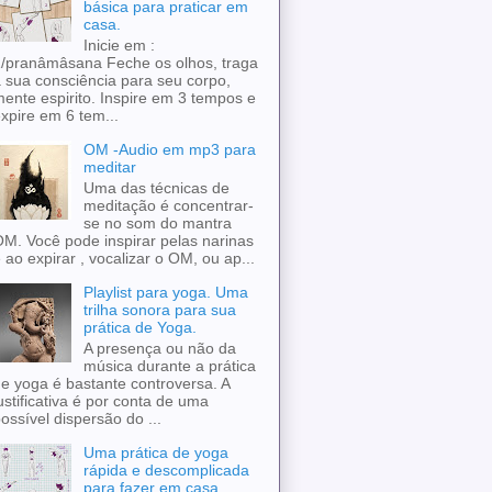
básica para praticar em
casa.
Inicie em :
/pranâmâsana Feche os olhos, traga
 sua consciência para seu corpo,
ente espirito. Inspire em 3 tempos e
xpire em 6 tem...
OM -Audio em mp3 para
meditar
Uma das técnicas de
meditação é concentrar-
se no som do mantra
M. Você pode inspirar pelas narinas
 ao expirar , vocalizar o OM, ou ap...
Playlist para yoga. Uma
trilha sonora para sua
prática de Yoga.
A presença ou não da
música durante a prática
e yoga é bastante controversa. A
ustificativa é por conta de uma
ossível dispersão do ...
Uma prática de yoga
rápida e descomplicada
para fazer em casa.