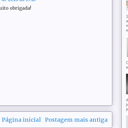
uito obrigada!
1
a
m
e
O
e
d
j
p
Página inicial
Postagem mais antiga