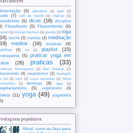
Marcadores
limentação
(5)
aplicativos
(1)
apps
(1)
udio
(7)
café da manhã
(1)
chakras
(1)
dicas
(16)
comidinhas
(6)
disciplina
Filosofando
(5)
Filosomfando
(6)
4)
ioga
ayatri
(1)
George Harrison
(1)
granola
(1)
(24)
meditação
lanche
(3)
mantras
(4)
(19)
meditar
(16)
músicas
(8)
playlist
(15)
utritiva
(4)
om
(1)
praticar yoga em
pranayama
(5)
praticas
(33)
casa
(26)
rofessor Hermogenes
(1)
Ravi Shankar
(1)
elaxamento
(4)
respiratórios
(2)
Saudação
o Sol
(1)
sites
(1)
surya namaskar
(1)
Sûrya
técnicas
(8)
amaskâra
(1)
ujjayi
(1)
egetarianismo
(5)
vegetariano
(4)
yoga
(49)
ídeos
(11)
yoganidra
5)
Postagens populares
Afinal, como eu faço para