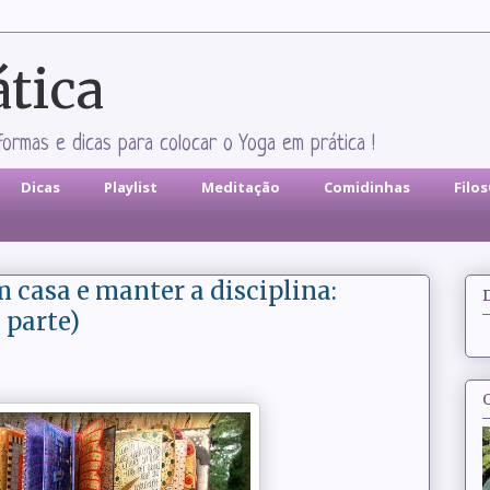
ática
formas e dicas para colocar o Yoga em prática !
Dicas
Playlist
Meditação
Comidinhas
Filo
m casa e manter a disciplina:
 parte)