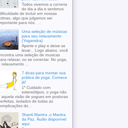
Todos vivemos a correria
do dia a dia e sentimos
ificuldade de incluir em nossas
otinas, algo que julgamos ser
mportante para nós. ...
Uma seleção de músicas
para seu relaxamento
(Yoganidra)
Aperte o play e deixe se
levar... Logo abaixo, você
ncontra uma seleção de musicas
ara relaxar, ou se conectar. No yoga,
 relaxamento ...
7 dicas para montar sua
prática de yoga. Comece
já!
1* Cuidado com
estereótipos, o yoga não
 aquela visão de yogues em posturas
erfeitas, isolados de todas as
omplicações do...
Shanti Mantra ,o Mantra
da Paz. Áudio disponível
aqui.