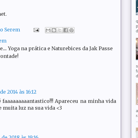
et.
q
p
do Serem
d
rem
ce.... Yoga na prática e Naturebices da Jak Passe
vontade!
s
f
d
de 2014 às 16:12
é faaaaaaaaantastico!!! Apareceu na minha vida
e muita luz na sua vida <3
a
r
.
 de 2018 às 19:16