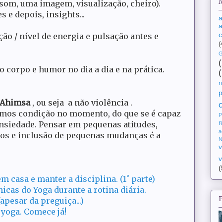
 som, uma imagem, visualização, cheiro).
 e depois, insights...
a
a
ão / nível de energia e pulsação antes e
(
G
o corpo e humor no dia a dia e na prática.
n
Ahimsa
, ou seja a não violência .
mos condição no momento, do que se é capaz
P
r
nsiedade. Pensar em pequenas atitudes,
a
sos e inclusão de pequenas mudanças é a
N
v
v
(
m casa e manter a disciplina. (1˚ parte)
icas do Yoga durante a rotina diária.
apesar da preguiça...)
yoga. Comece já!