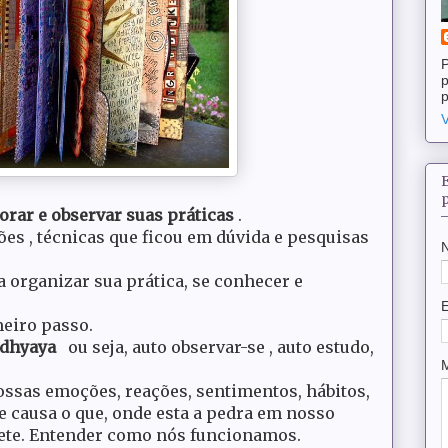
P
p
p
V
r e observar suas práticas
.
ões , técnicas que ficou em dúvida e pesquisas
ra organizar sua prática, se conhecer e
meiro passo.
ádhyaya
ou seja, auto observar-se , auto estudo,
ossas emoções, reações, sentimentos, hábitos,
ue causa o que, onde esta a pedra em nosso
pete. Entender como nós funcionamos.