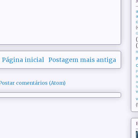
a
a
(
G
n
Página inicial
Postagem mais antiga
P
r
a
Postar comentários (Atom)
N
v
v
(