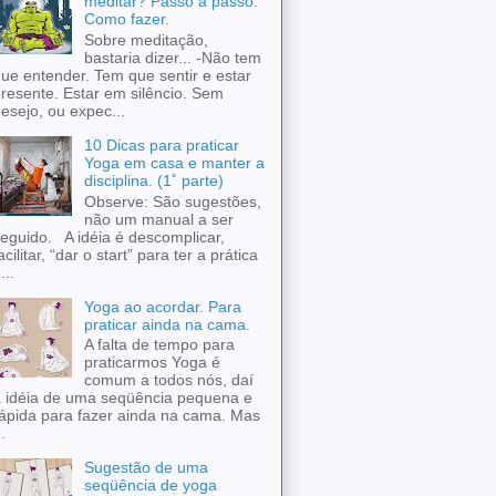
meditar? Passo a passo.
Como fazer.
Sobre meditação,
bastaria dizer... -Não tem
ue entender. Tem que sentir e estar
resente. Estar em silêncio. Sem
esejo, ou expec...
10 Dicas para praticar
Yoga em casa e manter a
disciplina. (1˚ parte)
Observe: São sugestões,
não um manual a ser
eguido. A idéia é descomplicar,
acilitar, “dar o start” para ter a prática
...
Yoga ao acordar. Para
praticar ainda na cama.
A falta de tempo para
praticarmos Yoga é
comum a todos nós, daí
 idéia de uma seqüência pequena e
ápida para fazer ainda na cama. Mas
..
Sugestão de uma
seqüência de yoga