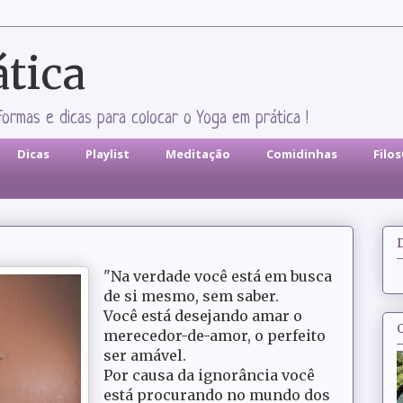
ática
formas e dicas para colocar o Yoga em prática !
Dicas
Playlist
Meditação
Comidinhas
Filo
"Na verdade você está em busca
de si mesmo, sem saber.
Você está desejando amar o
merecedor-de-amor, o perfeito
ser amável.
Por causa da ignorância você
está procurando no mundo dos