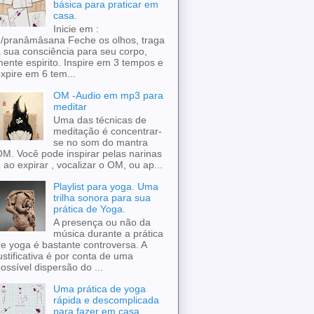
básica para praticar em
casa.
Inicie em :
/pranâmâsana Feche os olhos, traga
 sua consciência para seu corpo,
ente espirito. Inspire em 3 tempos e
xpire em 6 tem...
OM -Audio em mp3 para
meditar
Uma das técnicas de
meditação é concentrar-
se no som do mantra
M. Você pode inspirar pelas narinas
 ao expirar , vocalizar o OM, ou ap...
Playlist para yoga. Uma
trilha sonora para sua
prática de Yoga.
A presença ou não da
música durante a prática
e yoga é bastante controversa. A
ustificativa é por conta de uma
ossível dispersão do ...
Uma prática de yoga
rápida e descomplicada
para fazer em casa.