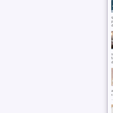
q
p
d
s
f
d
a
r
.