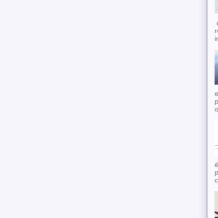
d
r
i
e
p
o
é
p
c