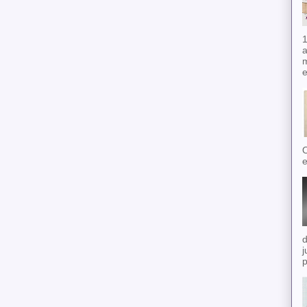
1
a
m
e
O
e
d
j
p