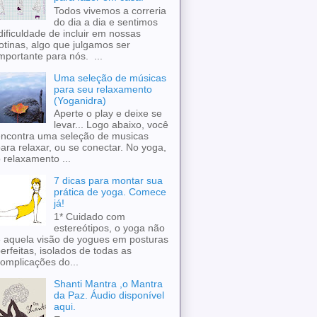
Todos vivemos a correria
do dia a dia e sentimos
ificuldade de incluir em nossas
otinas, algo que julgamos ser
mportante para nós. ...
Uma seleção de músicas
para seu relaxamento
(Yoganidra)
Aperte o play e deixe se
levar... Logo abaixo, você
ncontra uma seleção de musicas
ara relaxar, ou se conectar. No yoga,
 relaxamento ...
7 dicas para montar sua
prática de yoga. Comece
já!
1* Cuidado com
estereótipos, o yoga não
 aquela visão de yogues em posturas
erfeitas, isolados de todas as
omplicações do...
Shanti Mantra ,o Mantra
da Paz. Áudio disponível
aqui.