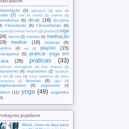
Marcadores
limentação
(5)
aplicativos
(1)
apps
(1)
udio
(7)
café da manhã
(1)
chakras
(1)
dicas
(16)
comidinhas
(6)
disciplina
Filosofando
(5)
Filosomfando
(6)
4)
ioga
ayatri
(1)
George Harrison
(1)
granola
(1)
(24)
meditação
lanche
(3)
mantras
(4)
(19)
meditar
(16)
músicas
(8)
playlist
(15)
utritiva
(4)
om
(1)
praticar yoga em
pranayama
(5)
praticas
(33)
casa
(26)
rofessor Hermogenes
(1)
Ravi Shankar
(1)
elaxamento
(4)
respiratórios
(2)
Saudação
o Sol
(1)
sites
(1)
surya namaskar
(1)
Sûrya
técnicas
(8)
amaskâra
(1)
ujjayi
(1)
egetarianismo
(5)
vegetariano
(4)
yoga
(49)
ídeos
(11)
yoganidra
5)
Postagens populares
Afinal, como eu faço para