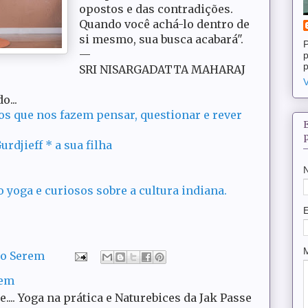
opostos e das contradições.
Quando você achá-lo dentro de
si mesmo, sua busca acabará".
P
—
p
p
SRI NISARGADATTA MAHARAJ
V
o...
os que nos fazem pensar, questionar e rever
urdjieff * a sua filha
 yoga e curiosos sobre a cultura indiana.
do Serem
rem
ce.... Yoga na prática e Naturebices da Jak Passe