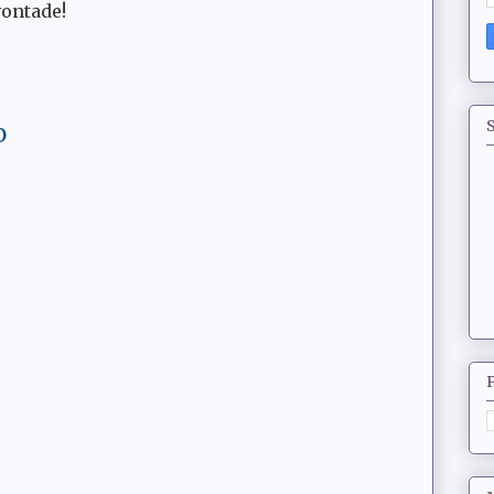
vontade!
S
o