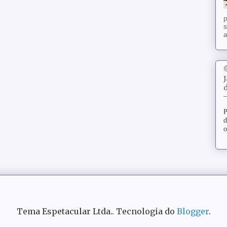
p
s
a
d
P
d
o
Tema Espetacular Ltda.. Tecnologia do
Blogger
.