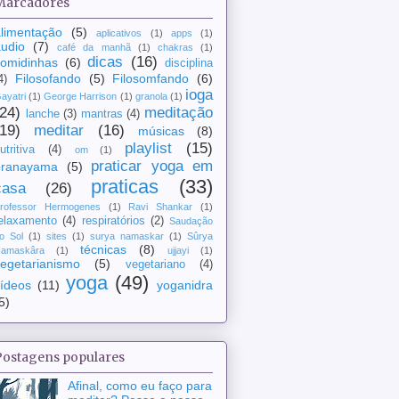
Marcadores
limentação
(5)
aplicativos
(1)
apps
(1)
udio
(7)
café da manhã
(1)
chakras
(1)
dicas
(16)
comidinhas
(6)
disciplina
Filosofando
(5)
Filosomfando
(6)
4)
ioga
ayatri
(1)
George Harrison
(1)
granola
(1)
(24)
meditação
lanche
(3)
mantras
(4)
(19)
meditar
(16)
músicas
(8)
playlist
(15)
utritiva
(4)
om
(1)
praticar yoga em
pranayama
(5)
praticas
(33)
casa
(26)
rofessor Hermogenes
(1)
Ravi Shankar
(1)
elaxamento
(4)
respiratórios
(2)
Saudação
o Sol
(1)
sites
(1)
surya namaskar
(1)
Sûrya
técnicas
(8)
amaskâra
(1)
ujjayi
(1)
egetarianismo
(5)
vegetariano
(4)
yoga
(49)
ídeos
(11)
yoganidra
5)
Postagens populares
Afinal, como eu faço para