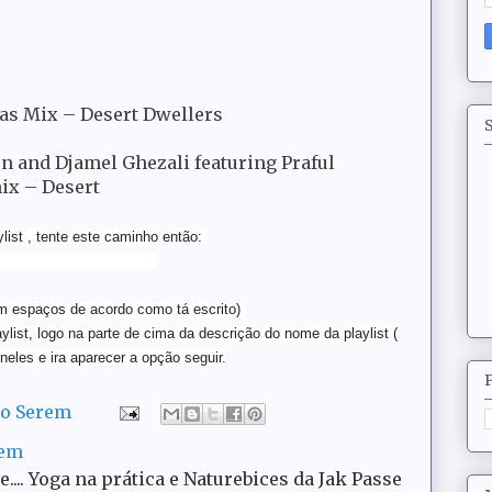
ras Mix – Desert Dwellers
S
n and Djamel Ghezali featuring Praful
mix – Desert
list , tente este caminho então:
usca,coloque :
om espaços de acordo como tá escrito)
aylist, logo na parte de cima da descrição do nome da playlist (
 neles e ira aparecer a opção seguir.
do Serem
rem
ce.... Yoga na prática e Naturebices da Jak Passe