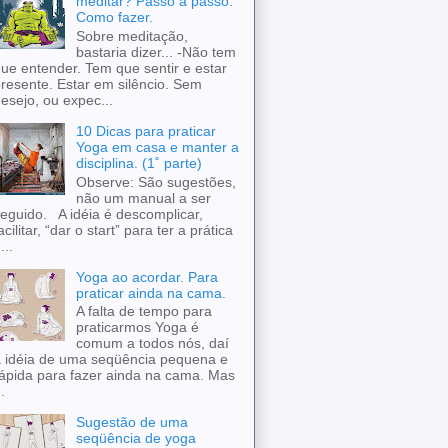
meditar? Passo a passo.
Como fazer.
Sobre meditação,
bastaria dizer... -Não tem
ue entender. Tem que sentir e estar
resente. Estar em silêncio. Sem
esejo, ou expec...
10 Dicas para praticar
Yoga em casa e manter a
disciplina. (1˚ parte)
Observe: São sugestões,
não um manual a ser
eguido. A idéia é descomplicar,
acilitar, “dar o start” para ter a prática
...
Yoga ao acordar. Para
praticar ainda na cama.
A falta de tempo para
praticarmos Yoga é
comum a todos nós, daí
 idéia de uma seqüência pequena e
ápida para fazer ainda na cama. Mas
..
Sugestão de uma
seqüência de yoga