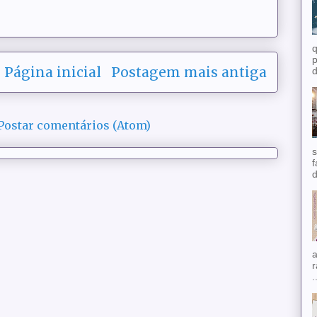
q
p
Página inicial
Postagem mais antiga
d
Postar comentários (Atom)
s
f
d
a
r
.