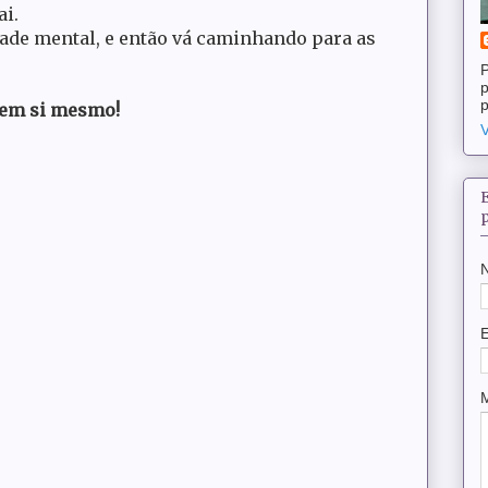
ai.
dade mental, e então vá caminhando para as
P
p
p
 em si mesmo!
V