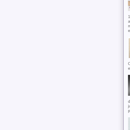
1
a
m
e
O
e
d
j
p