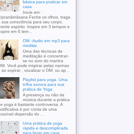
básica para praticar em
casa.
Inicie em :
/pranâmâsana Feche os olhos, traga
 sua consciência para seu corpo,
ente espirito. Inspire em 3 tempos e
xpire em 6 tem...
OM -Audio em mp3 para
meditar
Uma das técnicas de
meditação é concentrar-
se no som do mantra
M. Você pode inspirar pelas narinas
 ao expirar , vocalizar o OM, ou ap...
Playlist para yoga. Uma
trilha sonora para sua
prática de Yoga.
A presença ou não da
música durante a prática
e yoga é bastante controversa. A
ustificativa é por conta de uma
ossível dispersão do ...
Uma prática de yoga
rápida e descomplicada
para fazer em casa.