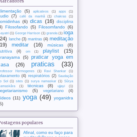
Marcadores
limentação
(5)
aplicativos
(1)
apps
(1)
udio
(7)
café da manhã
(1)
chakras
(1)
dicas
(16)
comidinhas
(6)
disciplina
Filosofando
(5)
Filosomfando
(6)
4)
ioga
ayatri
(1)
George Harrison
(1)
granola
(1)
(24)
meditação
lanche
(3)
mantras
(4)
(19)
meditar
(16)
músicas
(8)
playlist
(15)
utritiva
(4)
om
(1)
praticar yoga em
pranayama
(5)
praticas
(33)
casa
(26)
rofessor Hermogenes
(1)
Ravi Shankar
(1)
elaxamento
(4)
respiratórios
(2)
Saudação
o Sol
(1)
sites
(1)
surya namaskar
(1)
Sûrya
técnicas
(8)
amaskâra
(1)
ujjayi
(1)
egetarianismo
(5)
vegetariano
(4)
yoga
(49)
ídeos
(11)
yoganidra
5)
Postagens populares
Afinal, como eu faço para