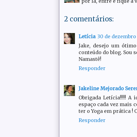
por lá, entre e fique a 
2 comentários:
Letícia
30 de dezembro 
Jake, desejo um ótimo
conteúdo do blog. Sou s
Namastê!
Responder
Jakeline Mejorado Ser
Obrigada Letícia!!!!! A
espaço cada vez mais co
ter o Yoga em prática ! O
Responder