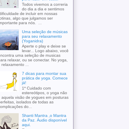
Todos vivemos a correria
do dia a dia e sentimos
ificuldade de incluir em nossas
otinas, algo que julgamos ser
mportante para nós. ...
Uma seleção de músicas
para seu relaxamento
(Yoganidra)
Aperte o play e deixe se
levar... Logo abaixo, você
ncontra uma seleção de musicas
ara relaxar, ou se conectar. No yoga,
 relaxamento ...
7 dicas para montar sua
prática de yoga. Comece
já!
1* Cuidado com
estereótipos, o yoga não
 aquela visão de yogues em posturas
erfeitas, isolados de todas as
omplicações do...
Shanti Mantra ,o Mantra
da Paz. Áudio disponível
aqui.