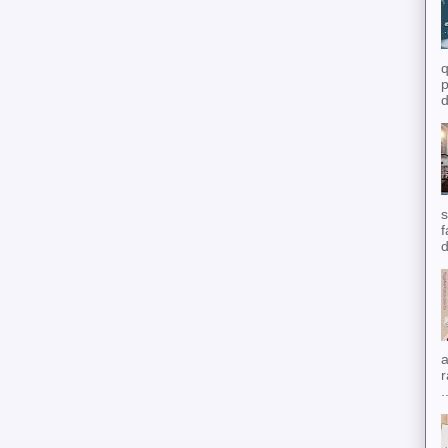
q
p
d
s
f
d
a
r
.