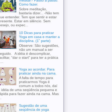
meditar? Passo a passo.
Como fazer.
Sobre meditação,
bastaria dizer... -Não tem
ue entender. Tem que sentir e estar
resente. Estar em silêncio. Sem
esejo, ou expec...
10 Dicas para praticar
Yoga em casa e manter a
disciplina. (1˚ parte)
Observe: São sugestões,
não um manual a ser
eguido. A idéia é descomplicar,
acilitar, “dar o start” para ter a prática
...
Yoga ao acordar. Para
praticar ainda na cama.
A falta de tempo para
praticarmos Yoga é
comum a todos nós, daí
 idéia de uma seqüência pequena e
ápida para fazer ainda na cama. Mas
..
Sugestão de uma
seqüência de yoga