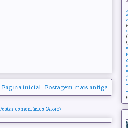
a
a
(
G
n
P
r
a
N
v
Página inicial
Postagem mais antiga
v
(
Postar comentários (Atom)