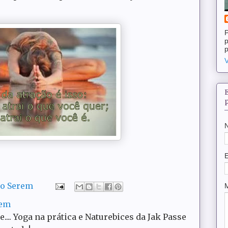
P
p
p
V
do Serem
rem
ce.... Yoga na prática e Naturebices da Jak Passe