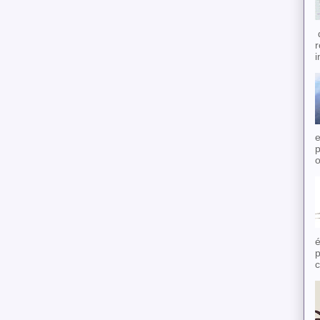
d
r
i
e
p
o
é
p
c