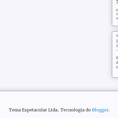
p
s
a
d
P
d
o
Tema Espetacular Ltda.. Tecnologia do
Blogger
.