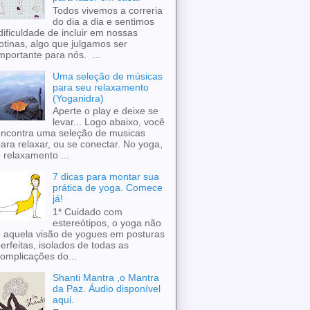
Todos vivemos a correria
do dia a dia e sentimos
ificuldade de incluir em nossas
otinas, algo que julgamos ser
mportante para nós. ...
Uma seleção de músicas
para seu relaxamento
(Yoganidra)
Aperte o play e deixe se
levar... Logo abaixo, você
ncontra uma seleção de musicas
ara relaxar, ou se conectar. No yoga,
 relaxamento ...
7 dicas para montar sua
prática de yoga. Comece
já!
1* Cuidado com
estereótipos, o yoga não
 aquela visão de yogues em posturas
erfeitas, isolados de todas as
omplicações do...
Shanti Mantra ,o Mantra
da Paz. Áudio disponível
aqui.