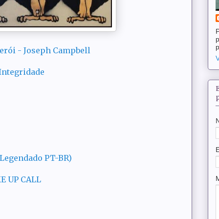
P
p
p
herói - Joseph Campbell
V
 Integridade
(Legendado PT-BR)
KE UP CALL