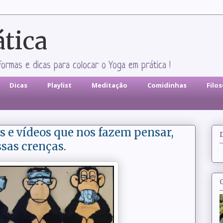
ática
formas e dicas para colocar o Yoga em prática !
Dicas
Playlist
Meditação
Comidinhas
Filo
 e vídeos que nos fazem pensar,
ssas crenças.