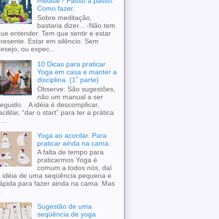
meditar? Passo a passo.
Como fazer.
Sobre meditação,
bastaria dizer... -Não tem
ue entender. Tem que sentir e estar
resente. Estar em silêncio. Sem
esejo, ou expec...
10 Dicas para praticar
Yoga em casa e manter a
disciplina. (1˚ parte)
Observe: São sugestões,
não um manual a ser
eguido. A idéia é descomplicar,
acilitar, “dar o start” para ter a prática
...
Yoga ao acordar. Para
praticar ainda na cama.
A falta de tempo para
praticarmos Yoga é
comum a todos nós, daí
 idéia de uma seqüência pequena e
ápida para fazer ainda na cama. Mas
..
Sugestão de uma
seqüência de yoga