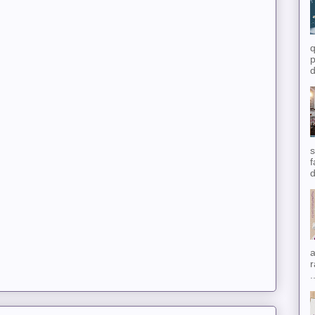
q
p
d
s
f
d
a
r
.