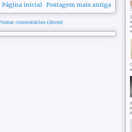
Página inicial
Postagem mais antiga
1
a
Postar comentários (Atom)
m
e
O
e
d
j
p