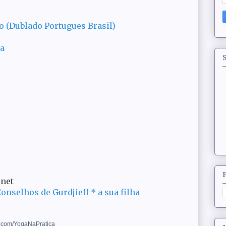
(Dublado Portugues Brasil)
ca
S
rnet
Conselhos de Gurdjieff * a sua filha
k.com/YogaNaPratica