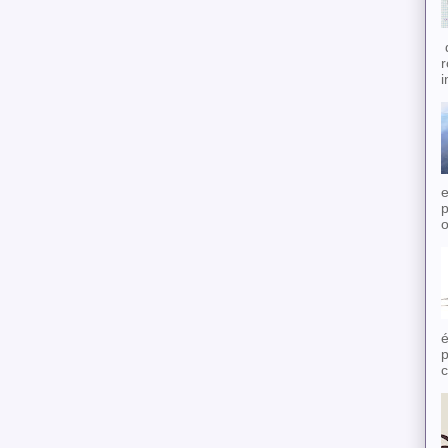
d
r
i
e
p
o
é
p
c