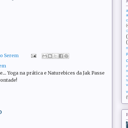
a
a
(
G
n
do Serem
rem
P
r
ce.... Yoga na prática e Naturebices da Jak Passe
a
vontade!
N
v
v
(
o