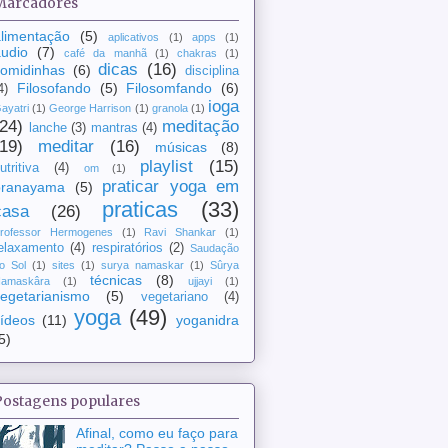
Marcadores
limentação
(5)
aplicativos
(1)
apps
(1)
udio
(7)
café da manhã
(1)
chakras
(1)
dicas
(16)
comidinhas
(6)
disciplina
Filosofando
(5)
Filosomfando
(6)
4)
ioga
ayatri
(1)
George Harrison
(1)
granola
(1)
(24)
meditação
lanche
(3)
mantras
(4)
(19)
meditar
(16)
músicas
(8)
playlist
(15)
utritiva
(4)
om
(1)
praticar yoga em
pranayama
(5)
praticas
(33)
casa
(26)
rofessor Hermogenes
(1)
Ravi Shankar
(1)
elaxamento
(4)
respiratórios
(2)
Saudação
o Sol
(1)
sites
(1)
surya namaskar
(1)
Sûrya
técnicas
(8)
amaskâra
(1)
ujjayi
(1)
egetarianismo
(5)
vegetariano
(4)
yoga
(49)
ídeos
(11)
yoganidra
5)
Postagens populares
Afinal, como eu faço para